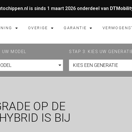
tochippen.nl is sinds 1 maart 2026 onderdeel van
DTMobilit
UNING
OVERIGE
GARANTIE
VERMOGENS
ES UW MODEL
STAP 3: KIES UW GENERATI
MODEL
KIES EEN GENERATIE
GRADE OP DE
YBRID IS BIJ