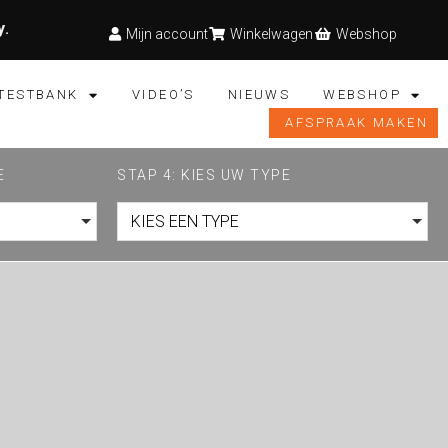
y
.
Mijn account
Winkelwagen
Webshop
TESTBANK
VIDEO’S
NIEUWS
WEBSHOP
AFSPRAAK MAKEN
E
STAP 4: KIES UW TYPE
KIES EEN TYPE