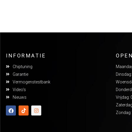
INFORMATIE
OPE
Chiptuning
Maandag:
Garantie
Dinsdag:
Vermogenstestbank
Woensdag
Video's
Donderda
Nieuws
Vrijdag: 
Zaterdag
Zondag: