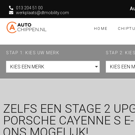
013 204 51 00
Au
werkplaats@dtmobility.com
HOME
CHIPT
STAP 1: KIES UW MERK
STAP 2: KI
KIES EEN MERK
KIES EEN 
ZELFS EEN STAGE 2 UP
PORSCHE CAYENNE S E-H
ONS MOGELIJK!