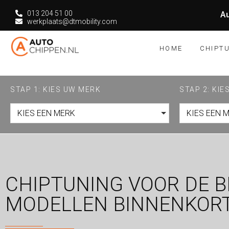
013 204 51 00
Au
werkplaats@dtmobility.com
HOME
CHIPT
STAP 1: KIES UW MERK
STAP 2: KI
KIES EEN MERK
KIES EEN 
CHIPTUNING VOOR DE B
MODELLEN BINNENKORT