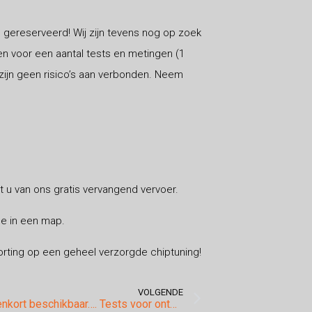
 gereserveerd! Wij zijn tevens nog op zoek
en voor een aantal tests en metingen (1
zijn geen risico’s aan verbonden. Neem
gt u van ons gratis vervangend vervoer.
ee in een map.
 korting op een geheel verzorgde chiptuning!
VOLGENDE
Tuning binnenkort beschikbaar…. Tests voor ontwikkeling van software voor de Bmw 520d G30!