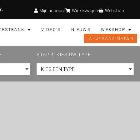
y
.
Mijn account
Winkelwagen
Webshop
TESTBANK
VIDEO’S
NIEUWS
WEBSHOP
AFSPRAAK MAKEN
E
STAP 4: KIES UW TYPE
KIES EEN TYPE