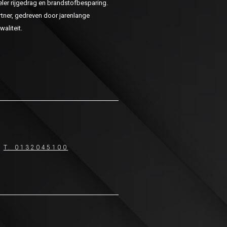
er rijgedrag en brandstofbesparing.
ner, gedreven door jarenlange
aliteit.
T. 0132045100