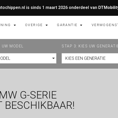
tochippen.nl is sinds 1 maart 2026 onderdeel van
DTMobilit
UNING
OVERIGE
GARANTIE
VERMOGENS
ES UW MODEL
STAP 3: KIES UW GENERATI
MODEL
KIES EEN GENERATIE
MW G-SERIE
 BESCHIKBAAR!