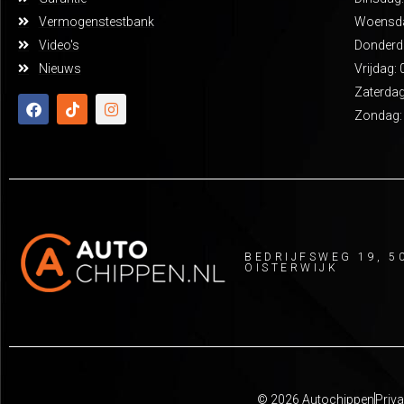
Vermogenstestbank
Woensdag
Video's
Donderda
Nieuws
Vrijdag: 
Zaterdag
Zondag:
BEDRIJFSWEG 19, 5
OISTERWIJK
© 2026 Autochippen
Priva