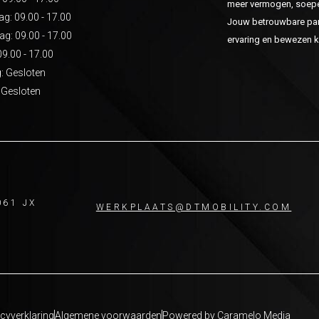
meer vermogen, soepel
: 09.00 - 17.00
Jouw betrouwbare part
g: 09.00 - 17.00
ervaring en bewezen kw
09.00 - 17.00
: Gesloten
 Gesloten
061 JX
WERKPLAATS@DTMOBILITY.COM
cyverklaring
Algemene voorwaarden
Powered by Caramelo Media