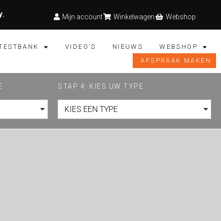
y
.
Mijn account
Winkelwagen
Webshop
TESTBANK
VIDEO’S
NIEUWS
WEBSHOP
AFSPRAAK MAKEN
E
STAP 4: KIES UW TYPE
KIES EEN TYPE