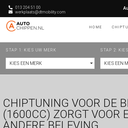
013 204 51 00
Au
werkplaats@dtmobility.com
HOME
CHIPT
STAP 1: KIES UW MERK
STAP 2: KI
KIES EEN MERK
KIES EEN 
CHIPTUNING VOOR DE 
(1600CC) ZORGT VOOR 
ANDERE BELEVING.