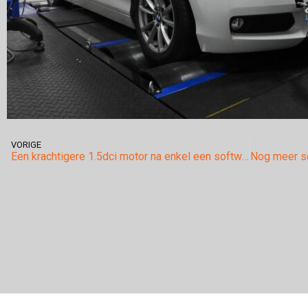
VORIGE
Een krachtigere 1.5dci motor na enkel een software-optimalisatie in de Nissan Qashqai.