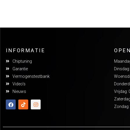
INFORMATIE
OPE
Chiptuning
Maandag:
Garantie
Dinsdag:
Vermogenstestbank
Woensdag
Video's
Donderda
Nieuws
Vrijdag: 
Zaterdag
Zondag: