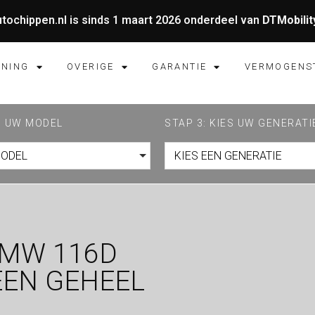
tochippen.nl is sinds 1 maart 2026 onderdeel van
DTMobilit
UNING
OVERIGE
GARANTIE
VERMOGENS
ES UW MODEL
STAP 3: KIES UW GENERATI
MODEL
KIES EEN GENERATIE
BMW 116D
EEN GEHEEL