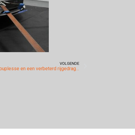
VOLGENDE
Nog meer souplesse en een verbeterd rijgedrag uit uw Range Rover Sport TDV6?