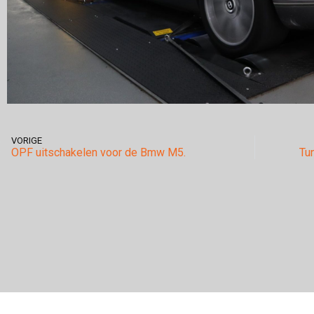
VORIGE
OPF uitschakelen voor de Bmw M5.
Tu