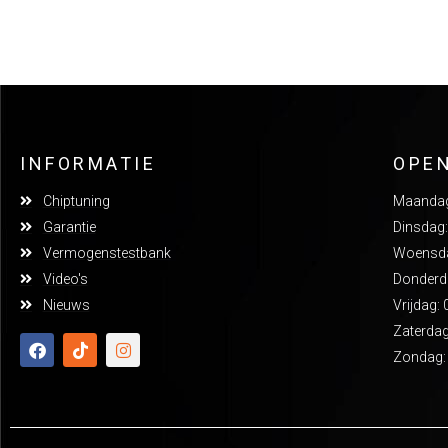
INFORMATIE
OPE
Chiptuning
Maandag:
Garantie
Dinsdag:
Vermogenstestbank
Woensdag
Video's
Donderda
Nieuws
Vrijdag: 
Zaterdag
Zondag: