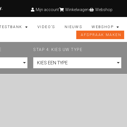
y
.
Mijn account
Winkelwagen
Webshop
TESTBANK
VIDEO’S
NIEUWS
WEBSHOP
AFSPRAAK MAKEN
E
STAP 4: KIES UW TYPE
KIES EEN TYPE