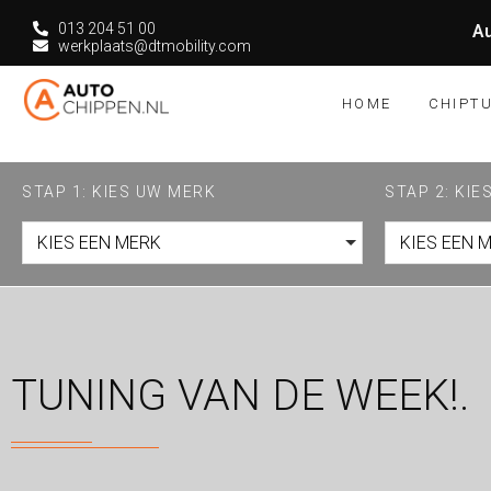
013 204 51 00
Au
werkplaats@dtmobility.com
HOME
CHIPT
STAP 1: KIES UW MERK
STAP 2: KI
KIES EEN MERK
KIES EEN 
TUNING VAN DE WEEK!.