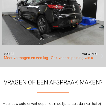
VORIGE
VOLGENDE
Meer vermogen en een lager verbruik voor de Bmw X5 4.0D X-drive van Taxi Wijsman.
Ook voor chiptuning van uw Mercedes ML63 AMG W164 bent u bij ons aan het juiste adres! #AMG #chiptuning #tuning
VRAGEN OF EEN AFSPRAAK MAKEN?
Mocht uw auto onverhoopt niet in de lijst staan, dan kan het zijn