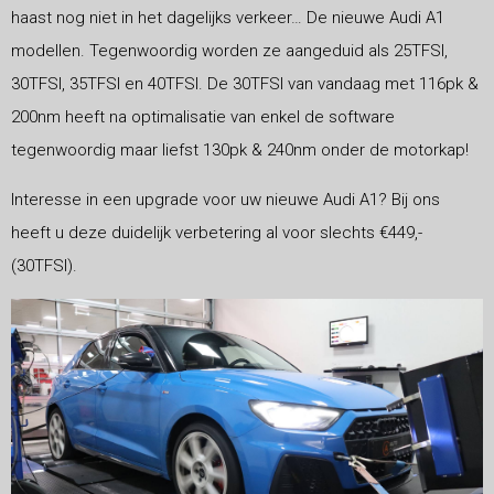
haast nog niet in het dagelijks verkeer… De nieuwe Audi A1
modellen. Tegenwoordig worden ze aangeduid als 25TFSI,
30TFSI, 35TFSI en 40TFSI. De 30TFSI van vandaag met 116pk &
200nm heeft na optimalisatie van enkel de software
tegenwoordig maar liefst 130pk & 240nm onder de motorkap!
Interesse in een upgrade voor uw nieuwe Audi A1? Bij ons
heeft u deze duidelijk verbetering al voor slechts €449,-
(30TFSI).