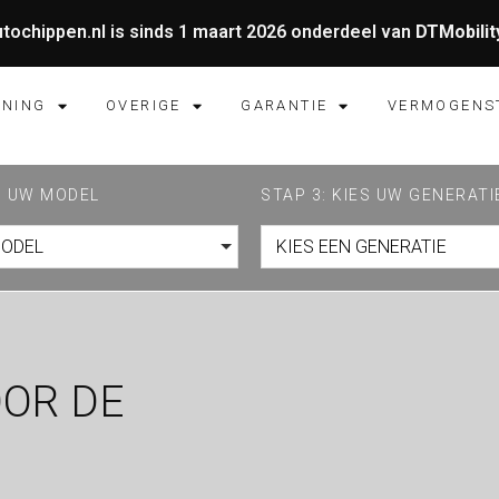
tochippen.nl is sinds 1 maart 2026 onderdeel van
DTMobilit
UNING
OVERIGE
GARANTIE
VERMOGENS
ES UW MODEL
STAP 3: KIES UW GENERATI
MODEL
KIES EEN GENERATIE
OOR DE