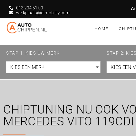
013 204 51 00
Au
werkplaats@dtmobility.com
HOME
CHIPT
STAP 1: KIES UW MERK
STAP 2: KI
KIES EEN MERK
KIES EEN 
CHIPTUNING NU OOK V
MERCEDES VITO 119CDI