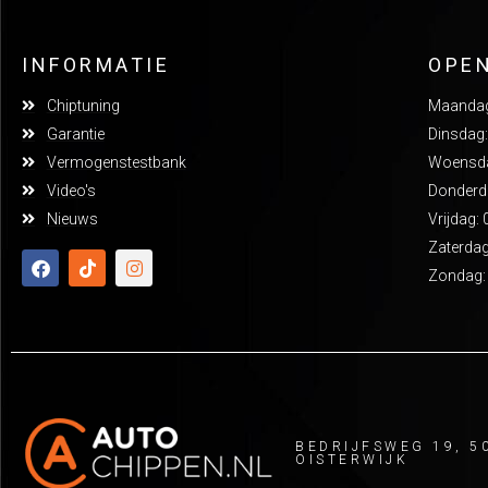
INFORMATIE
OPE
Chiptuning
Maandag:
Garantie
Dinsdag:
Vermogenstestbank
Woensdag
Video's
Donderda
Nieuws
Vrijdag: 
Zaterdag
Zondag:
BEDRIJFSWEG 19, 5
OISTERWIJK