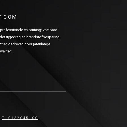
Y.COM
n professionele chiptuning: voelbaar
er rijgedrag en brandstofbesparing.
ner, gedreven door jarenlange
aliteit.
T. 0132045100