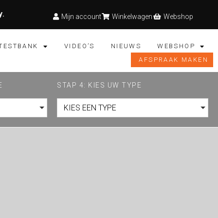
y
.
Mijn account
Winkelwagen
Webshop
TESTBANK
VIDEO’S
NIEUWS
WEBSHOP
AFSPRAAK MAKEN
E
STAP 4: KIES UW TYPE
KIES EEN TYPE