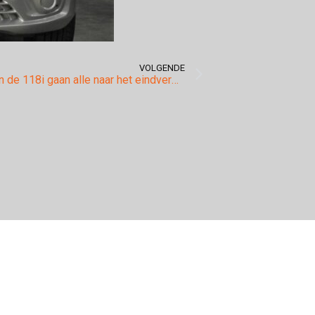
VOLGENDE
114i, 116i en de 118i gaan alle naar het eindvermogen van 220pk en 310nm!