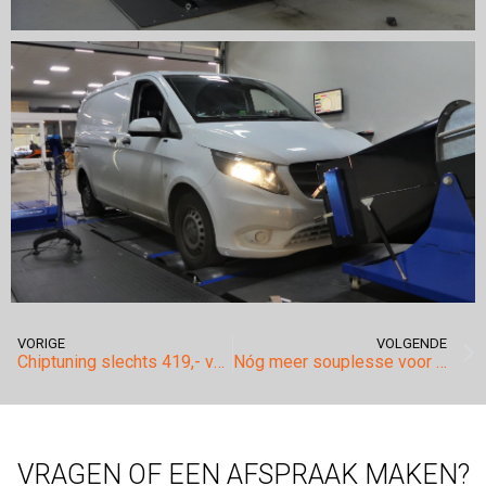
VORIGE
VOLGENDE
Chiptuning slechts 419,- voor VAG 1.6tdi motoren.
Nóg meer souplesse voor de Bmw 740d (F01).
VRAGEN OF EEN AFSPRAAK MAKEN?