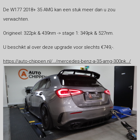
De W177 2018+ 35 AMG kan een stuk meer dan u zou
verwachten.
Origineel: 322pk & 439nm -> stage 1: 349pk & 527nm.
U beschikt al over deze upgrade voor slechts €749,-.
https://auto-chippen.nl/…/mercedes-benz-a-35-amg-300pk…/