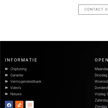
CONTACT 
INFORMATIE
OPE
Chiptuning
Maandag:
Garantie
Dinsdag:
Vermogenstestbank
Woensdag
Video's
Donderda
Nieuws
Vrijdag: 
Zaterdag
Zondag: