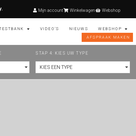
y
.
Mijn account
Winkelwagen
Webshop
TESTBANK
VIDEO’S
NIEUWS
WEBSHOP
AFSPRAAK MAKEN
E
STAP 4: KIES UW TYPE
KIES EEN TYPE