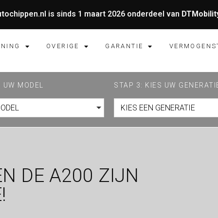
tochippen.nl is sinds 1 maart 2026 onderdeel van
DTMobilit
UNING
OVERIGE
GARANTIE
VERMOGENS
ES UW MODEL
STAP 3: KIES UW GENERATI
MODEL
KIES EEN GENERATIE
N DE A200 ZIJN
!