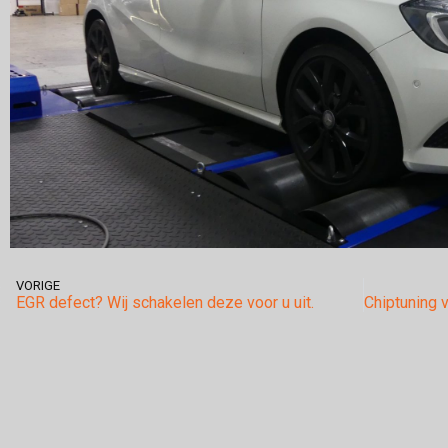
VORIGE
EGR defect? Wij schakelen deze voor u uit.
Chiptuning 