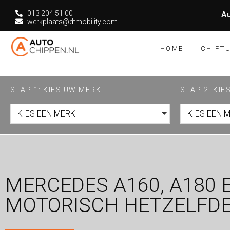
013 204 51 00
Au
werkplaats@dtmobility.com
HOME
CHIPT
STAP 1: KIES UW MERK
STAP 2: KI
KIES EEN MERK
KIES EEN 
MERCEDES A160, A180 E
MOTORISCH HETZELFDE