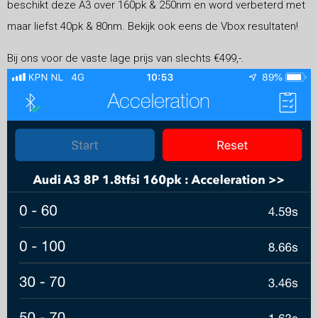
beschikt deze A3 over 160pk & 250nm en word verbeterd met
maar liefst 40pk & 80nm. Bekijk ook eens de Vbox resultaten!
Bij ons voor de vaste lage prijs van slechts €499,-.