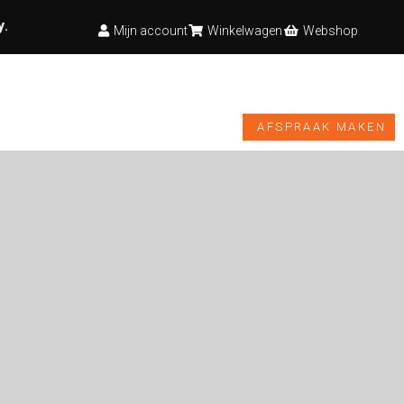
y
.
Mijn account
Winkelwagen
Webshop
TESTBANK
VIDEO’S
NIEUWS
WEBSHOP
AFSPRAAK MAKEN