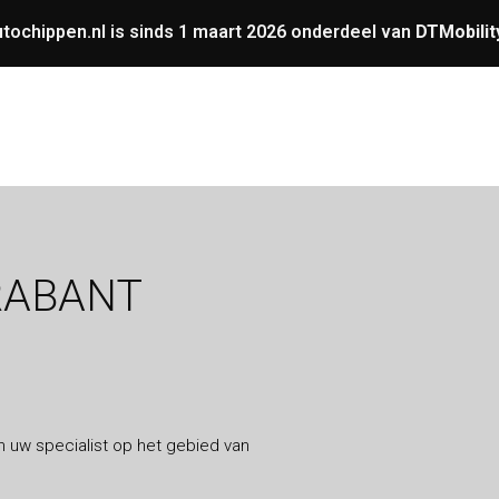
tochippen.nl is sinds 1 maart 2026 onderdeel van
DTMobilit
UNING
OVERIGE
GARANTIE
VERMOGENS
RABANT
n uw specialist op het gebied van