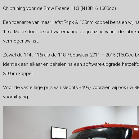
Chiptuning voor de Bmw F-serie 116i (N13B16 1600cc).
Een toename van maar liefst 74pk & 130nm koppel behalen wij n
116i. Mede door de softwarematige begrenzing vanuit de fabrika
vermogenswinst.
Zowel de 114i, 116i als de 118i *bouwjaar 2011 – 2015 (1600cc be
identiek aan elkaar en behalen na een software-upgrade hetzelf
310nm koppel.
Voor de vaste lage prijs van slechts €499,- voorzien wij ook uw 
vooruitgang.