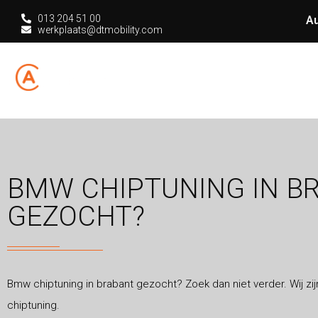
013 204 51 00
Au
werkplaats@dtmobility.com
HOME
CHIPT
BMW CHIPTUNING IN B
GEZOCHT?
Bmw chiptuning in brabant gezocht? Zoek dan niet verder. Wij zij
chiptuning.