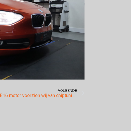
VOLGENDE
Ook de N13B16 motor voorzien wij van chiptuning.