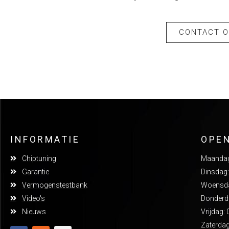
CONTACT 
INFORMATIE
OPE
Chiptuning
Maandag:
Garantie
Dinsdag:
Vermogenstestbank
Woensdag
Video's
Donderda
Nieuws
Vrijdag: 
Zaterdag