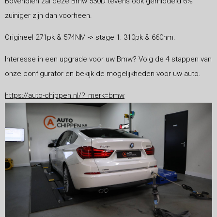
Bovendien zal deze Bmw 530D tevens ook gemiddeld 6%
zuiniger zijn dan voorheen.
Origineel 271pk & 574NM -> stage 1: 310pk & 660nm.
Interesse in een upgrade voor uw Bmw? Volg de 4 stappen van
onze configurator en bekijk de mogelijkheden voor uw auto.
https://auto-chippen.nl/?_merk=bmw