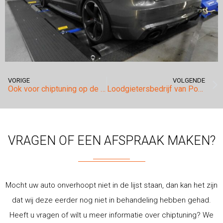
VORIGE
VOLGENDE
Ook voor chiptuning op de Peugeot RCZ met de 1.6thp motor bent u bij ons op het juiste adres!
Loodgietersbedrijf van Poppel is vanaf nu nog sneller op een spoedklus na een tuning op de Mercedes Benz Vito 3.0 V6!
VRAGEN OF EEN AFSPRAAK MAKEN?
Mocht uw auto onverhoopt niet in de lijst staan, dan kan het zijn
dat wij deze eerder nog niet in behandeling hebben gehad.
Heeft u vragen of wilt u meer informatie over chiptuning? We