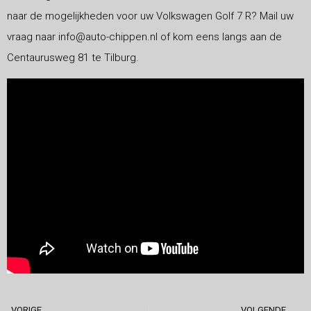
naar de mogelijkheden voor uw Volkswagen Golf 7 R? Mail uw
vraag naar info@auto-chippen.nl of kom eens langs aan de
Centaurusweg 81 te Tilburg.
VORIGE
VOLGENDE