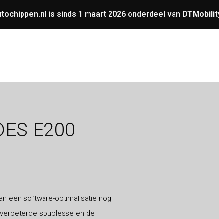
tochippen.nl is sinds 1 maart 2026 onderdeel van
DTMobilit
UNING
OVERIGE
GARANTIE
VERMOGENS
DES E200
n een software-optimalisatie nog
 verbeterde souplesse en de