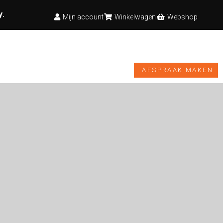
y
.
Mijn account
Winkelwagen
Webshop
TESTBANK
VIDEO’S
NIEUWS
WEBSHOP
AFSPRAAK MAKEN