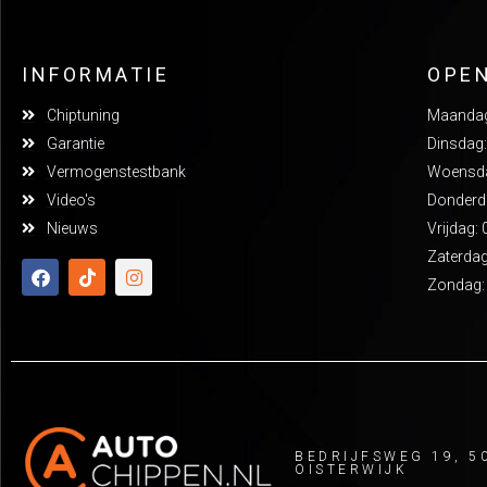
INFORMATIE
OPE
Chiptuning
Maandag:
Garantie
Dinsdag:
Vermogenstestbank
Woensdag
Video's
Donderda
Nieuws
Vrijdag: 
Zaterdag
Zondag:
BEDRIJFSWEG 19, 5
OISTERWIJK