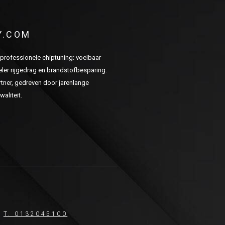
Y.COM
n professionele chiptuning: voelbaar
er rijgedrag en brandstofbesparing.
ner, gedreven door jarenlange
aliteit.
T. 0132045100