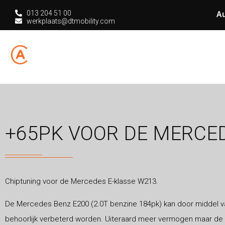
013 204 51 00
Au
werkplaats@dtmobility.com
HOME
CHIPT
+65PK VOOR DE MERCE
Chiptuning voor de Mercedes E-klasse W213.
De Mercedes Benz E200 (2.0T benzine 184pk) kan door middel va
behoorlijk verbeterd worden. Uiteraard meer vermogen maar de